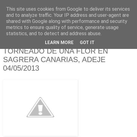
This site uses cookies from Google to deliver its services
RAFAEL SAIGÍ
and to analyze traffic. Your IP address and user-agent are
shared with Google along with performance and security
metrics to ensure quality of service, generate usage
Torneado Creativo - La Orotava
statistics, and to detect and address abuse.
LEARN MORE
GOT IT
domingo, 5 de mayo de 2013
TORNEADO DE UNA FLOR EN
SAGRERA CANARIAS, ADEJE
04/05/2013