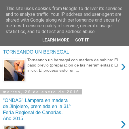
This site uses cookies from Google to deliver its services
RAFAEL SAIGÍ
and to analyze traffic. Your IP address and user-agent are
shared with Google along with performance and security
metrics to ensure quality of service, generate usage
Torneado Creativo - La Orotava
statistics, and to detect and address abuse.
LEARN MORE
GOT IT
lunes, 8 de febrero de 2016
TORNEANDO UN BERNEGAL
›
Torneando un bernegal con madera de sabina: El
paso previo (preparación de las herramientas): El
inicio: El proceso visto en ...
martes, 26 de enero de 2016
"ONDAS" Lámpara en madera
de Jinjolero, premiada en la 31ª
Feria Regional de Canarias.
›
Año 2015